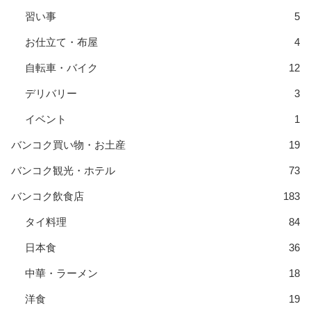
習い事
5
お仕立て・布屋
4
自転車・バイク
12
デリバリー
3
イベント
1
バンコク買い物・お土産
19
バンコク観光・ホテル
73
バンコク飲食店
183
タイ料理
84
日本食
36
中華・ラーメン
18
洋食
19