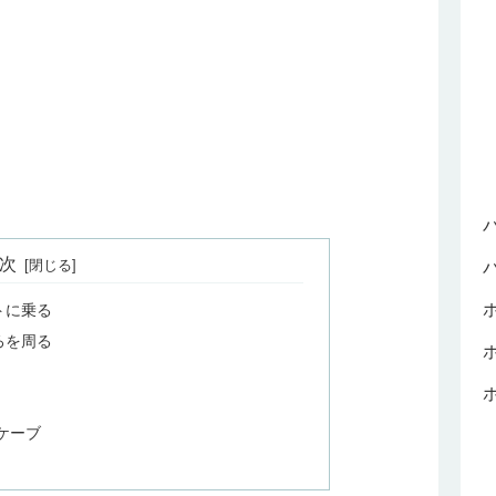
次
トに乗る
ろを周る
ケーブ