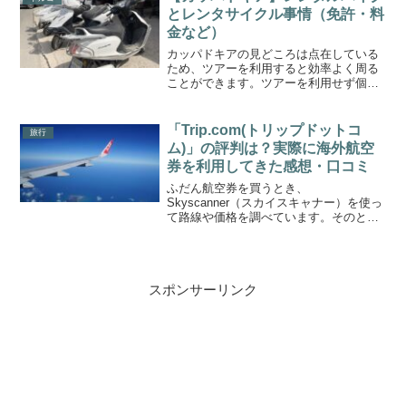
きることで...
とレンタサイクル事情（免許・料
金など）
カッパドキアの見どころは点在している
ため、ツアーを利用すると効率よく周る
ことができます。ツアーを利用せず個人
で周る場合、レンタカーやレンタルバイ
ク、レンタサイクルを利用すると自由度
が高くなります。バスと徒歩を利用して
「Trip.com(トリップドットコ
旅行
周る方法についてはこちら...
ム)」の評判は？実際に海外航空
券を利用してきた感想・口コミ
ふだん航空券を買うとき、
Skyscanner（スカイスキャナー）を使っ
て路線や価格を調べています。そのと
き、最安値で表示されることが多いのが
「Trip.com（トリップドットコム）」。
すごく安い…！でも、Trip.comの評判っ
てどうなの？...
スポンサーリンク