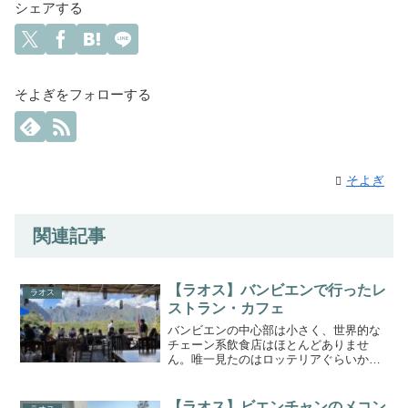
シェアする
そよぎをフォローする
そよぎ
関連記事
【ラオス】バンビエンで行ったレ
ラオス
ストラン・カフェ
バンビエンの中心部は小さく、世界的な
チェーン系飲食店はほとんどありませ
ん。唯一見たのはロッテリアぐらいか
な？その他はほとんど個人経営のこじん
まりしたお店です。バンビエンで行った
レストラン・カフェで良かったところを
【ラオス】ビエンチャンのメコン