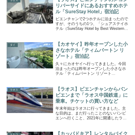
ラオス
まとめました。Green R...
リバーサイドにあるおすすめホテ
ル「SureStay Hotel」宿泊記
ビエンチャンで2つホテルに泊まったので
すが、そのうちの1つ、「シュアステイホ
テル（SureStay Hotel by Best Western
Vientiane）」がよかったです。世界的ホ
テルチェーンのベストウエスタン系列ホ
テルで、メコン...
【カオヤイ】昨年オープンした小
タイ
さなホテル「ティムバートン リ
ゾート」宿泊記
久々にカオヤイへ行ってきました。今回
泊まったのは昨年オープンした小さなホ
テル「ティムバートン リゾート
（Timberton Resort Khaoyai）」。全23
室ですが、最上階の3階からはカオヤイの
山々が綺麗に見渡せます。同じ敷地内に
【ラオス】ビエンチャンからバン
ラオス
あ...
ビエンまで「ラオス中国鉄道」に
乗車。チケットの買い方など
年末年始はラオスに行ってきました。主
な目的は、まだ行ったことのないバンビ
エンへ行くこと、2021年に開通したラオ
ス中国鉄道に乗ること、の2つ。そもそも
バンビエンはアクセスしづらい街でした
が、2021～2022年に鉄道と高速道路がで
【カッパドキア】レンタルバイク
トルコ