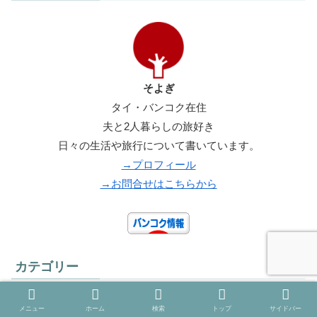
そよぎ
タイ・バンコク在住
夫と2人暮らしの旅好き
日々の生活や旅行について書いています。
→プロフィール
→お問合せはこちらから
カテゴリー
メニュー
ホーム
検索
トップ
サイドバー
バンコク生活
124