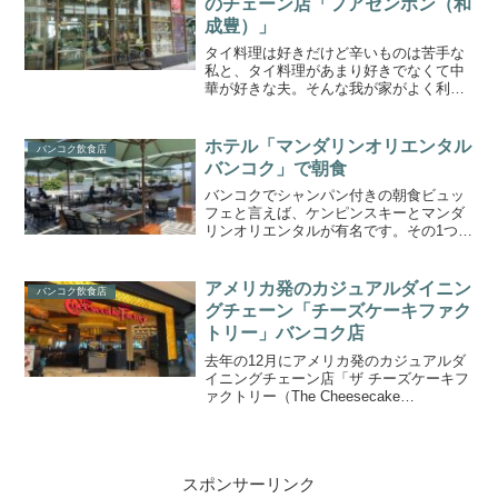
のチェーン店「フアセンホン（和
成豊）」
タイ料理は好きだけど辛いものは苦手な
私と、タイ料理があまり好きでなくて中
華が好きな夫。そんな我が家がよく利用
するのがタイ中華のチェーン店「フアセ
ンホン（和成豊/Hua Seng Hong）」で
す。セントラルワールドやメガバンナ
ホテル「マンダリンオリエンタル
バンコク飲食店
ー、ラマ9セン...
バンコク」で朝食
バンコクでシャンパン付きの朝食ビュッ
フェと言えば、ケンピンスキーとマンダ
リンオリエンタルが有名です。その1つ、
「マンダリン オリエンタル バンコク
（Mandarin Oriental Bangkok）」へ宿泊
はせず朝食のみを利用してきました...
アメリカ発のカジュアルダイニン
バンコク飲食店
グチェーン「チーズケーキファク
トリー」バンコク店
去年の12月にアメリカ発のカジュアルダ
イニングチェーン店「ザ チーズケーキフ
ァクトリー（The Cheesecake
Factory）」のタイ1号店がセントラルワ
ールドにオープンしました。日本には未
上陸のお店です。アメリカでチーズケー
キファ...
スポンサーリンク