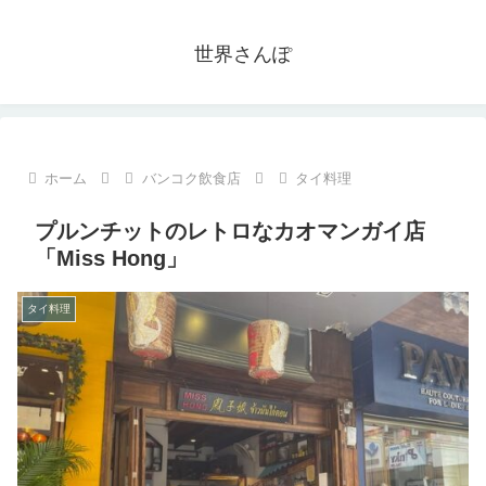
世界さんぽ
ホーム
バンコク飲食店
タイ料理
プルンチットのレトロなカオマンガイ店
「Miss Hong」
タイ料理