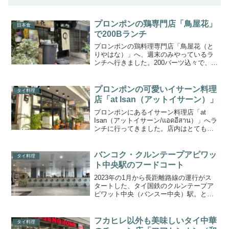
プロンポンの鶏専門店「鳥屋花」
日本食
で200Bランチ
プロンポンの鶏料理専門店「鳥屋花（と
りやはな）」へ、週末のみやっているラ
ンチへ行きました。200バーツ込々で、お
得なランチです。鳥屋花の場所と雰囲気
BTSプロンポン駅から徒歩5分。地図はこ
ちら。PachamamaやKOONなどがあるソ
プロンポンの可愛いイサーン料理
タイ料理
イ41...
店「at Isan（アットイサーン）」
プロンポンにあるイサーン料理店「at
Isan（アットイサーン/แอดอีสาน）」へラ
ンチに行ってきました。店内はとても清
潔でエアコンあり。ローカル店は行きづ
らい、という人でも入りやすいタイ料理
店です。at Isanの場所と店内の様子現
バンコク・クルンテープアピワッ
タイ料理
在...
ト中央駅のフードコート
2023年の1月から長距離路線の運行がス
タートした、タイ国鉄のクルンテープア
ピワット中央（バンスー中央）駅。とに
かく広い駅構内ですが、先日アユタヤへ
行くために駅を利用したとき、フードコ
ートがあるのに気がつき食事をしてみま
フカヒレ以外も美味しいタイ中華
タイ料理
した。2024年11...