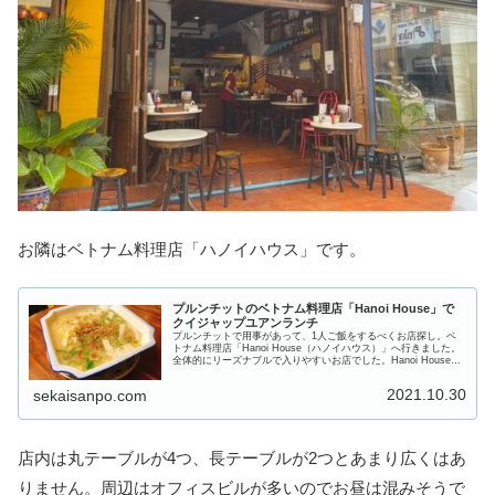
お隣はベトナム料理店「ハノイハウス」です。
プルンチットのベトナム料理店「Hanoi House」で
クイジャップユアンランチ
プルンチットで用事があって、1人ご飯をするべくお店探し。ベ
トナム料理店「Hanoi House（ハノイハウス）」へ行きました。
全体的にリーズナブルで入りやすいお店でした。Hanoi Houseの
場所プルンチット駅からは徒歩1分。マハトゥンプ...
2021.10.30
sekaisanpo.com
店内は丸テーブルが4つ、長テーブルが2つとあまり広くはあ
りません。周辺はオフィスビルが多いのでお昼は混みそうで