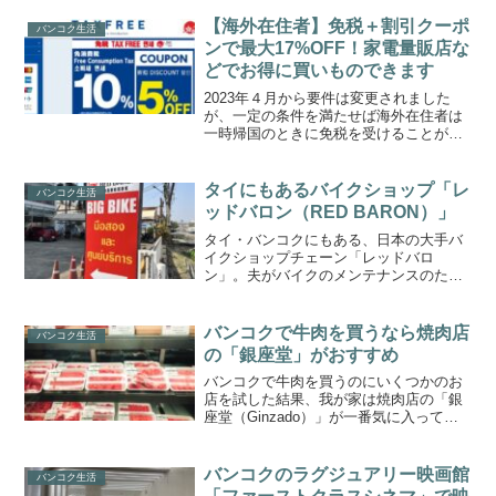
大好き人間なので旅先でもどうしてもお
米が食べたいんですよね。そこでタイで
【海外在住者】免税＋割引クーポ
バンコク生活
売っている"サトウのごは...
ンで最大17%OFF！家電量販店な
どでお得に買いものできます
2023年４月から要件は変更されました
が、一定の条件を満たせば海外在住者は
一時帰国のときに免税を受けることがで
きます。消費税10%がオフになるのは大
きいです。しかも一部の家電量販店や小
売店、ドラッグストアだと、ポイントは
タイにもあるバイクショップ「レ
バンコク生活
つきませんが割引クー...
ッドバロン（RED BARON）」
タイ・バンコクにもある、日本の大手バ
イクショップチェーン「レッドバロ
ン」。夫がバイクのメンテナンスのため
に久々に行ってきました。調べてみたら
レッドバロンの海外店舗はタイのほか、
ハンガリーにもあるようです。RED
バンコクで牛肉を買うなら焼肉店
バンコク生活
BARONの場所スクンビット...
の「銀座堂」がおすすめ
バンコクで牛肉を買うのにいくつかのお
店を試した結果、我が家は焼肉店の「銀
座堂（Ginzado）」が一番気に入ってい
ます。基本的にはレストランですが、精
肉販売もしています。タイ産牛肉なので
すがミンチ肉や薄切り肉ならスーパー同
バンコクのラグジュアリー映画館
バンコク生活
じぐらいの値段で銀...