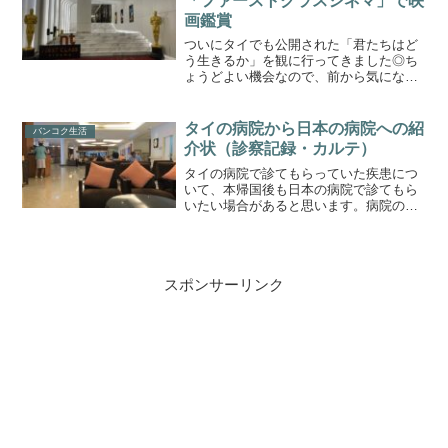
「ファーストクラスシネマ」で映
画鑑賞
ついにタイでも公開された「君たちはど
う生きるか」を観に行ってきました◎ち
ょうどよい機会なので、前から気になっ
ていたセントラルワールドのラグジュア
リー映画館「ファーストクラスシネマ
（First Class Cinema）」へ。バンコクに
タイの病院から日本の病院への紹
バンコク生活
いくつ...
介状（診察記録・カルテ）
タイの病院で診てもらっていた疾患につ
いて、本帰国後も日本の病院で診てもら
いたい場合があると思います。病院の紹
介状（診察記録・カルテ）について、先
日も依頼して作成してもらったので、こ
れまでに経験して感じたことを書きたい
と思います。タイの病院か...
スポンサーリンク