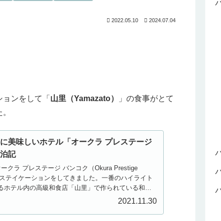
2022.05.10
2024.07.04
ションをして「
山里（Yamazato）
」の食事がとて
た。
に美味しいホテル「オークラ プレステージ
宿泊記
クラ プレステージ バンコク（Okura Prestige
）」でステイケーションをしてきました。一番のハイライト
るホテル内の高級和食店「山里」で作られている和朝
くて最高でした...
2021.11.30