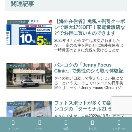
関連記事
【海外在住者】免税＋割引クーポ
バンコク生活
ンで最大17%OFF！家電量販店な
どでお得に買いものできます
2023年４月から要件は変更されました
が、一定の条件を満たせば海外在住者は
一時帰国のときに免税を受けることがで
きます。消費税10%がオフになるのは大
きいです。しかも一部の家電量販店や小
売店、ドラッグストアだと、ポイントは
バンコクの「Jenny Focus
バンコク生活
つきませんが割引クー...
Clinic」で男性のシミ取り体験記
タイの強い日差しで増えたシミが気にな
る…という夫。そこでバンコクの日系美
容クリニック「Jenny Focus Clinic（ジェ
ニーフォーカスクリニック）」でシミ取
りをしてきました。シミ取りというと女
性の方が受けられる方が多いかと思いま
フォトスポットが多くて楽しいバ
バンコク生活
すが...
ンコクの「ターミナル21 ラマ3」
今さらですが、去年2022年10月にオープ
ンしたターミナル21 ラマ3へ行きまし
た。先月、コラートのターミナル21へ行
メニュー
ホーム
検索
トップ
サイドバー
き、そういえばバンコクのラマ3店はまだ