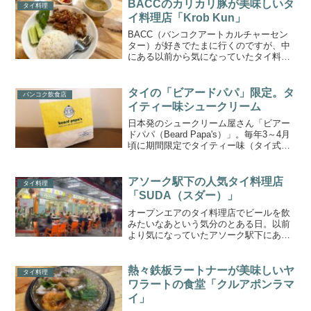
ートがあるのに気がつき食事をしてみま
BACCのカリカリ豚が美味しいタ
タイ料理
した。2024年11...
イ料理店「Krob Kun」
BACC（バンコクアートカルチャーセン
ター）が好きでたまに行くのですが、中
にある以前から気になっていたタイ料理
店「Krob Kun（กรอบกุน）」へ行きまし
た。カリカリに揚げた豚（ムーグロー
ブ）が美味しいお店です。Krob Kunの場
タイの「ビアードパパ」限定。タ
バンコク飲食店
所...
イティー味シュークリーム
日本発のシュークリーム屋さん「ビアー
ドパパ（Beard Papa's）」。毎年3～4月
頃に期間限定でタイティー味（タイ式の
甘い紅茶）のシュークリームが発売され
ます。タイティー好きなのでこの期間に1
度は食べないと気がすまない…！という
アソーク駅下の人気タイ料理店
タイ料理
ことで今...
「SUDA（スダー）」
オープンエアのタイ料理店でビールを飲
みたいなあという気分のとある日。以前
より気になっていたアソーク駅下にある
タイ料理店「スダー（SUDA）」へ行き
ました。いつもお客さんが多く、混んで
いる人気店です。外国人が多いですが、
熱々鉄板ラートナーが美味しいヤ
タイ料理
路地裏のローカル感や活...
ワラートの食堂「クルアポンラマ
イ」