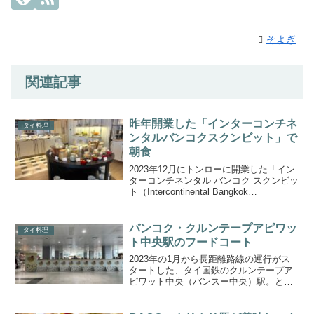
そよぎ
関連記事
昨年開業した「インターコンチネ
タイ料理
ンタルバンコクスクンビット」で
朝食
2023年12月にトンローに開業した「イン
ターコンチネンタル バンコク スクンビッ
ト（Intercontinental Bangkok
Sukhumvit）」で朝食を利用してきまし
た。今回は、前々回のタイティアオタイ
（旅行イベント）で朝食が...
バンコク・クルンテープアピワッ
タイ料理
ト中央駅のフードコート
2023年の1月から長距離路線の運行がス
タートした、タイ国鉄のクルンテープア
ピワット中央（バンスー中央）駅。とに
かく広い駅構内ですが、先日アユタヤへ
行くために駅を利用したとき、フードコ