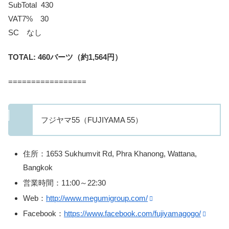
SubTotal 430
VAT7% 30
SC なし
TOTAL: 460バーツ
（約1,564円）
=================
フジヤマ55（FUJIYAMA 55）
住所：1653 Sukhumvit Rd, Phra Khanong, Wattana,
Bangkok
営業時間：11:00～22:30
Web：
http://www.megumigroup.com/
Facebook：
https://www.facebook.com/fujiyamagogo/