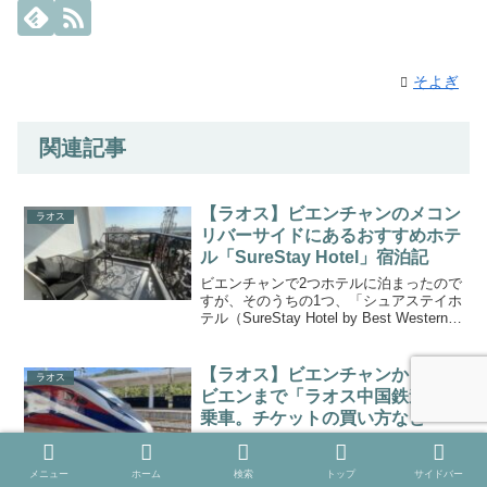
そよぎ
関連記事
【ラオス】ビエンチャンのメコン
ラオス
リバーサイドにあるおすすめホテ
ル「SureStay Hotel」宿泊記
ビエンチャンで2つホテルに泊まったので
すが、そのうちの1つ、「シュアステイホ
テル（SureStay Hotel by Best Western
Vientiane）」がよかったです。世界的ホ
テルチェーンのベストウエスタン系列ホ
テルで、メコン...
【ラオス】ビエンチャンからバン
ラオス
ビエンまで「ラオス中国鉄道」に
乗車。チケットの買い方など
年末年始はラオスに行ってきました。主
な目的は、まだ行ったことのないバンビ
メニュー
ホーム
検索
トップ
サイドバー
エンへ行くこと、2021年に開通したラオ