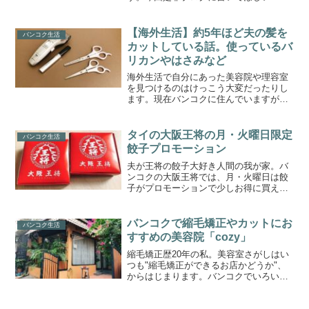
言われたのがバンコク近郊にある車やバ
イク向けのおすすめ塗装屋さん。非常に
ニッチなテーマでニーズがあるのか分か
【海外生活】約5年ほど夫の髪を
バンコク生活
りませんが、必要な方はご...
カットしている話。使っているバ
リカンやはさみなど
海外生活で自分にあった美容院や理容室
を見つけるのはけっこう大変だったりし
ます。現在バンコクに住んでいますが、
我が家では約5年前から私が夫の髪を切っ
ています。というのも、夫は最初は日本
人経営でカットは現地の方がやってくれ
タイの大阪王将の月・火曜日限定
バンコク生活
るお店へ行っていたんで...
餃子プロモーション
夫が王将の餃子大好き人間の我が家。バ
ンコクの大阪王将では、月・火曜日は餃
子がプロモーションで少しお得に買える
のでよく利用しています。時期によって
プロモーション内容が微妙に異なります
プロモーションの餃子私がよく利用する
バンコクで縮毛矯正やカットにお
バンコク生活
のがセントラルワールド店...
すすめの美容院「cozy」
縮毛矯正歴20年の私。美容室さがしはい
つも"縮毛矯正ができるお店かどうか"、
からはじまります。バンコクでいろいろ
と縮毛矯正ができる美容院を試してきま
したが、ここと決めてもう何年も通って