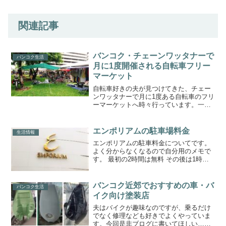
関連記事
バンコク・チェーンワッタナーで
バンコク生活
月に1度開催される自転車フリー
マーケット
自転車好きの夫が見つけてきた、チェー
ンワッタナーで月に1度ある自転車のフリ
ーマーケットへ時々行っています。一般
向けの中古自転車販売というより、自転
車のパーツ部品や関連グッズを売ってい
る、自転車マニア向けのマーケットで
エンポリアムの駐車場料金
生活情報
す。外国人はほぼいないよ...
エンポリアムの駐車料金についてです。
よく分からなくなるので自分用のメモで
す。 最初の2時間は無料 その後は1時間
ごとに20バーツ 6時間を超過すると、1時
間50バーツ【買い物をした場合】 500バ
ーツ以上の買い物：4時間無料（最初の2
バンコク近郊でおすすめの車・バ
バンコク生活
時間を...
イク向け塗装店
夫はバイクが趣味なのですが、乗るだけ
でなく修理なども好きでよくやっていま
す。今回是非ブログに書いてほしい…と