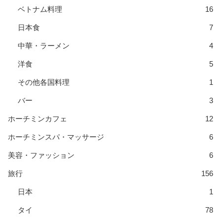
ベトナム料理
16
日本食
7
中華・ラーメン
4
洋食
5
その他各国料理
1
バー
3
ホーチミンカフェ
12
ホーチミンスパ・マッサージ
6
美容・ファッション
6
旅行
156
日本
1
タイ
78