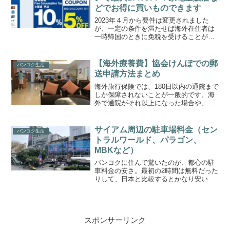
どでお得に買いものできます
2023年４月から要件は変更されました
が、一定の条件を満たせば海外在住者は
一時帰国のときに免税を受けることがで
きます。消費税10%がオフになるのは大
きいです。しかも一部の家電量販店や小
売店、ドラッグストアだと、ポイントは
【海外療養費】協会けんぽでの郵
バンコク生活
つきませんが割引クー...
送申請方法まとめ
海外旅行保険では、180日以内の通院まで
しか保障されないことが一般的です。海
外で通院がそれ以上になった場合や、も
ともと持っていた持病に関しては実費に
なりますが、海外療養費として申請する
と日本で加入している健康保険から一部
サイアム周辺の駐車場料金（セン
バンコク生活
払い戻しを受けられま...
トラルワールド、パラゴン、
MBKなど）
バンコクに住んで驚いたのが、都心の駐
車料金の安さ。最初の2時間は無料だった
りして、日本と比較するとかなり安いで
す。最近車で移動することが多く、駐車
場料金はいくらだっけ、何バーツ以上買
うと無料になるんだっけ…と分からなく
なることが多いので自分...
スポンサーリンク