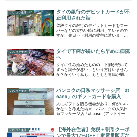
タイの銀行のデビットカードが不
バンコク生活
正利用された話
普段タイの銀行のデビットカードをスー
パーなどの支払い時に利用しているので
すが、先日不正利用の被害に遭いまし
た。2年ぐらい前に、タイでクレジットカ
ードの不正利用が頻発していて話題にな
っていましたが、現在でもあるんだなあ
タイで下痢が続いたら早めに病院
バンコク生活
と身をもって体験。カード...
へ
タイに住み始めたものの、下痢が続いて
ずっと調子が悪い…という方はいません
か？かくいう私も、もともと胃腸が弱く
お腹を壊しやすいタイプなので、タイに
住み始めた当初は下痢続きで大変でし
た。周囲の日本人の友人に聞いてみても
バンコクの日系マッサージ店「at
バンコク生活
「私も住みはじめはそうだっ...
ease」のギフトカードを購入
人にギフトを贈る機会があり、何がいい
かな～と考えた結果、バンコクの人気日
系マッサージ店「at ease（アットイー
ズ）」のギフトバウチャーを購入しまし
た。at easeは安心して利用できる私も大
好きなマッサージ店。タイでギフトカー
【海外在住者】免税＋割引クーポ
バンコク生活
ドと言えば...
ンで最大17%OFF！家電量販店な