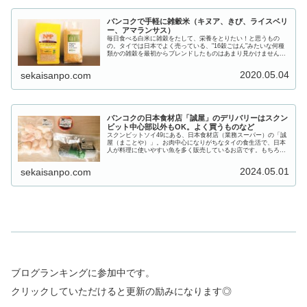
バンコクで手軽に雑穀米（キヌア、きび、ライスベリ
ー、アマランサス）
毎日食べる白米に雑穀をたして、栄養をとりたい！と思うもの
の。タイでは日本でよく売っている、"16穀ごはん"みたいな何種
類かの雑穀を最初からブレンドしたものはあまり見かけません。
そこで、自分で気に入った雑穀をブレンドしてみています。キヌ
ア我が...
2020.05.04
sekaisanpo.com
バンコクの日本食材店「誠屋」のデリバリーはスクン
ビット中心部以外もOK。よく買うものなど
スクンビットソイ49にある、日本食材店（業務スーパー）の「誠
屋（まことや）」。お肉中心になりがちなタイの食生活で、日本
人が料理に使いやすい魚を多く販売しているお店です。もちろん
デリバリーが可能ですが、配達範囲が広範囲でとても便利です。
10...
2024.05.01
sekaisanpo.com
ブログランキングに参加中です。
クリックしていただけると更新の励みになります◎