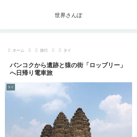
世界さんぽ
ホーム
旅行
タイ
バンコクから遺跡と猿の街「ロッブリー」
へ日帰り電車旅
タイ