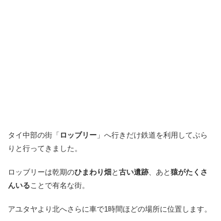
タイ中部の街「
ロッブリー
」へ行きだけ鉄道を利用してぶら
りと行ってきました。
ロッブリーは乾期の
ひまわり畑
と
古い遺跡
、あと
猿がたくさ
んいる
ことで有名な街。
アユタヤより北へさらに車で1時間ほどの場所に位置します。