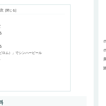
次
て
る
る
プーピロム）」でシンハービール
ト
料