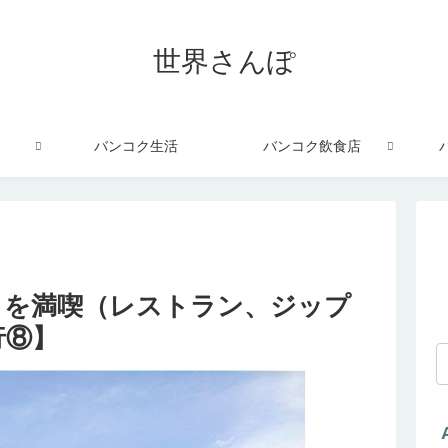
世界さんぽ
バンコク生活
バンコク飲食店
」を満喫（レストラン、ジップ
行⑧】