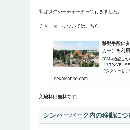
私はタクシーチャーターで行きました。
チャーターについてはこちら
移動手段に
カー）を利
2024.4追記
「J.TRAVE
でタクシーを手
す。チェンライの
sekaisanpo.com
入場料は無料
です。
シンハーパーク内の移動につ